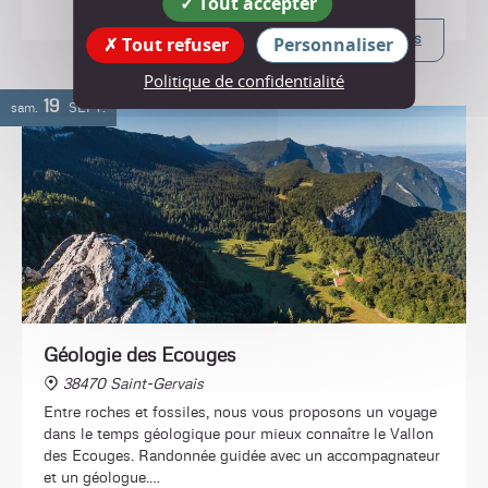
Tout accepter
Plus d'infos
Tout refuser
Personnaliser
Politique de confidentialité
19
sam.
SEPT.
Géologie des Ecouges
38470 Saint-Gervais
Entre roches et fossiles, nous vous proposons un voyage
dans le temps géologique pour mieux connaître le Vallon
des Ecouges. Randonnée guidée avec un accompagnateur
et un géologue.