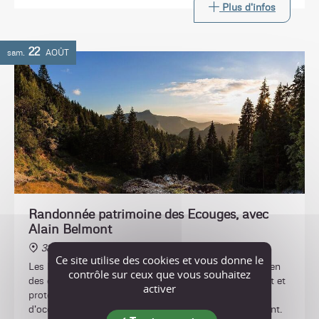
Plus d'infos
22
sam.
AOÛT
Randonnée patrimoine des Ecouges, avec
Alain Belmont
38470 Saint-Gervais
Ce site utilise des cookies et vous donne le
Les Ecouges sont un territoire singulier, inspirant à bien
contrôle sur ceux que vous souhaitez
des égards. Refuge de biodiversité, écrin naturel secret et
activer
protégé, ils portent aussi les traces de 10000 ans
d'occupation humaine. Venez découvrir ce site fascinant.