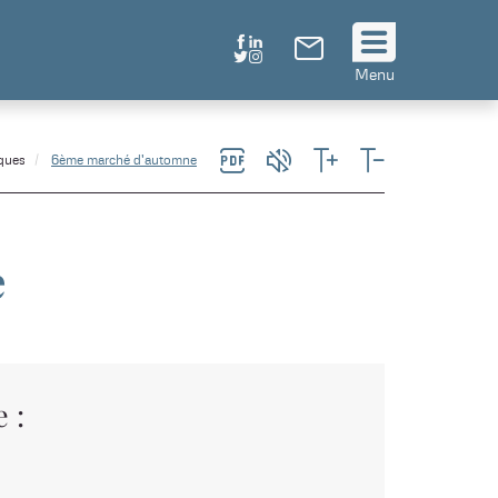
Suivez
Menu
nous
!
ques
6ème marché d'automne
e
 :