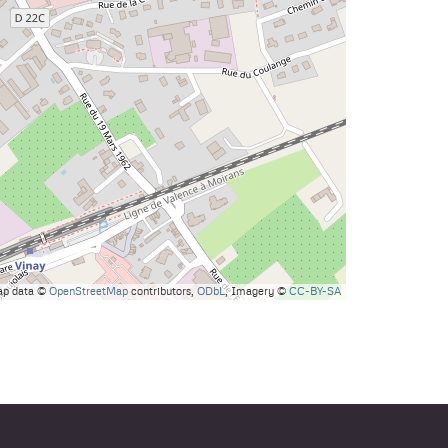
ap data ©
OpenStreetMap
contributors,
ODbL
, Imagery ©
CC-BY-SA