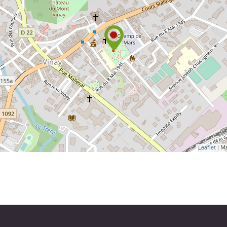
Leaflet
| M