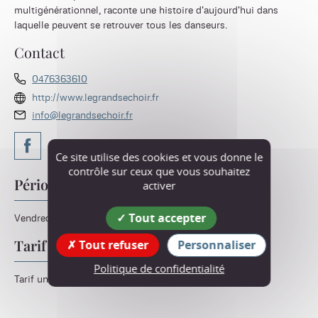
multigénérationnel, raconte une histoire d'aujourd'hui dans
laquelle peuvent se retrouver tous les danseurs.
Contact
0476363610
http://www.legrandsechoir.fr
info@legrandsechoir.fr
Ce site utilise des cookies et vous donne le
contrôle sur ceux que vous souhaitez
Périodes d'ouverture
activer
Tout accepter
Vendredi 14 août 2026 à partir de 19h.
Tarif
Tout refuser
Personnaliser
Politique de confidentialité
Tarif unique : 15 € (boisson et amuse-bouches compris).