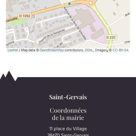
Leaflet
| Map data ©
OpenStreetMap
contributors,
ODbL
, Imagery ©
CC-BY-SA
Saint-Gervais
Coordonnées
de la mairie
11 place du Village
38470 Saint-Gervais