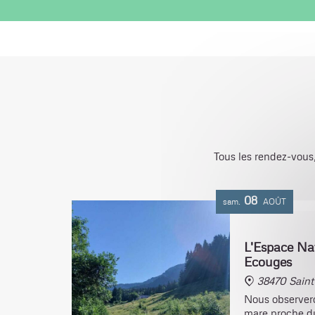
Tous les rendez-vous,
08
sam.
AOÛT
L'Espace Nat
Ecouges
38470 Saint
Nous observero
mare proche du