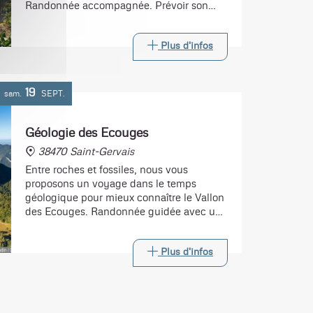
Randonnée accompagnée. Prévoir son
pique-nique.
Plus d'infos
19
sam.
SEPT.
Géologie des Ecouges
38470 Saint-Gervais
Entre roches et fossiles, nous vous
proposons un voyage dans le temps
géologique pour mieux connaître le Vallon
des Ecouges. Randonnée guidée avec un
accompagnateur et un géologue.
Départ 10h - Retour 16h. Prévoir un pique-
Plus d'infos
nique.