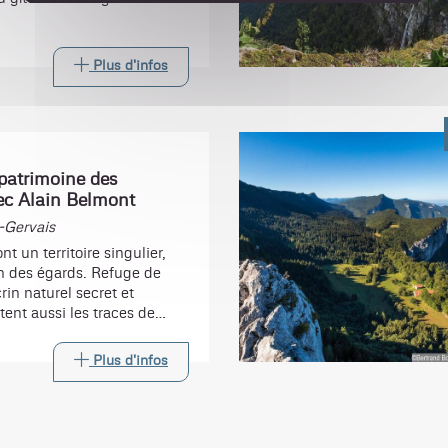
Plus d'infos
atrimoine des
ec Alain Belmont
-Gervais
t un territoire singulier,
en des égards. Refuge de
crin naturel secret et
rtent aussi les traces de
ccupation humaine. Venez
te fascinant.
Plus d'infos