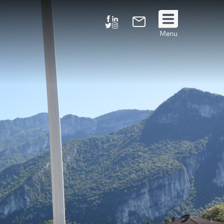
Suivez
Menu
nous
!