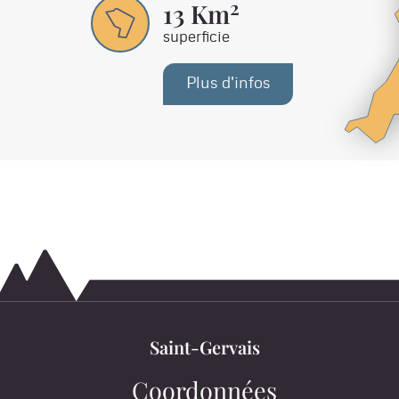
2
13
Km
superficie
Plus d'infos
Saint-Gervais
Coordonnées