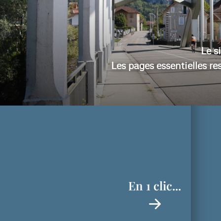
Le s
Les pages essentielles re
En 1 clic...