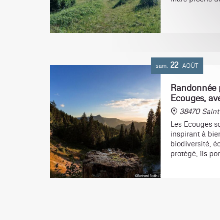
22
sam.
AOÛT
Randonnée p
Ecouges, av
38470 Saint
Les Ecouges son
inspirant à bi
biodiversité, é
protégé, ils po
10000 ans d'o
découvrir ce si