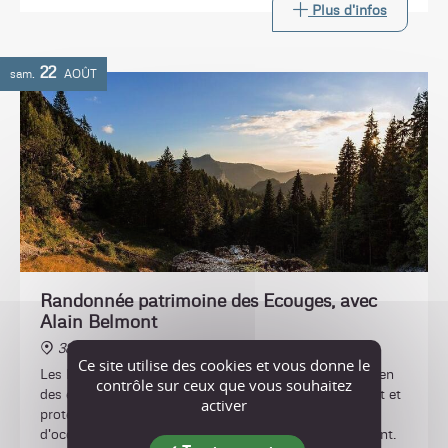
Plus d'infos
22
sam.
AOÛT
Randonnée patrimoine des Ecouges, avec
Alain Belmont
38470 Saint-Gervais
Ce site utilise des cookies et vous donne le
Les Ecouges sont un territoire singulier, inspirant à bien
contrôle sur ceux que vous souhaitez
des égards. Refuge de biodiversité, écrin naturel secret et
activer
protégé, ils portent aussi les traces de 10000 ans
d'occupation humaine. Venez découvrir ce site fascinant.