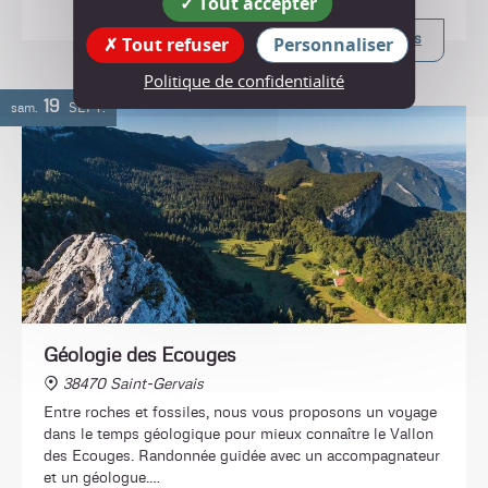
Tout accepter
Plus d'infos
Tout refuser
Personnaliser
Politique de confidentialité
19
sam.
SEPT.
Géologie des Ecouges
38470 Saint-Gervais
Entre roches et fossiles, nous vous proposons un voyage
dans le temps géologique pour mieux connaître le Vallon
des Ecouges. Randonnée guidée avec un accompagnateur
et un géologue.