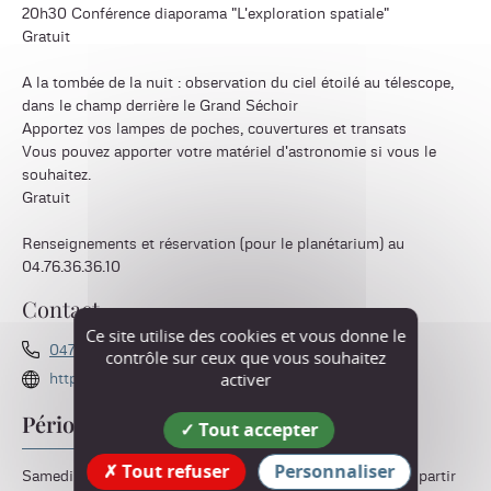
20h30 Conférence diaporama "L'exploration spatiale"
Gratuit
A la tombée de la nuit : observation du ciel étoilé au télescope,
dans le champ derrière le Grand Séchoir
Apportez vos lampes de poches, couvertures et transats
Vous pouvez apporter votre matériel d'astronomie si vous le
souhaitez.
Gratuit
Renseignements et réservation (pour le planétarium) au
04.76.36.36.10
Contact
Ce site utilise des cookies et vous donne le
0476363610
contrôle sur ceux que vous souhaitez
activer
http://www.legrandsechoir.fr
Périodes d'ouverture
Tout accepter
Tout refuser
Personnaliser
Samedi 8 août 2026 à partir de 16h, à partir de 17h30 et à partir