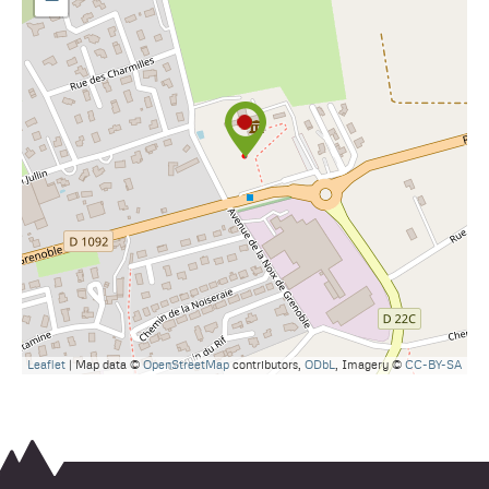
Leaflet
| Map data ©
OpenStreetMap
contributors,
ODbL
, Imagery ©
CC-BY-SA