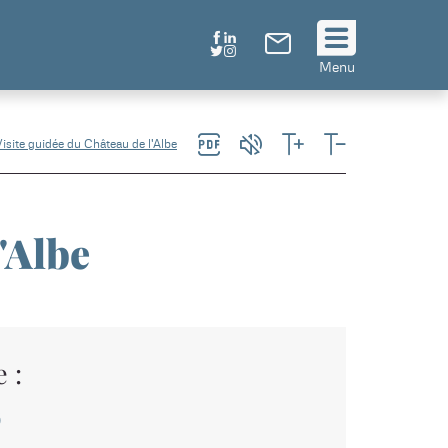
Suivez
Menu
nous
!
Visite guidée du Château de l'Albe
'Albe
 :