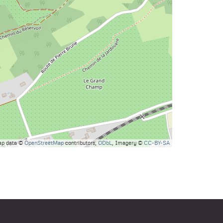
ap data ©
OpenStreetMap
contributors,
ODbL
, Imagery ©
CC-BY-SA