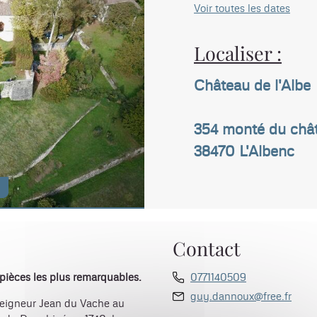
Voir toutes les dates
Localiser :
Château de l'Albe
354 monté du châ
38470
L'Albenc
s
Contact
pièces les plus remarquables.
0771140509
guy.dannoux@free.fr
seigneur Jean du Vache au