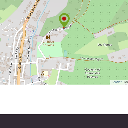
Leaflet
| M